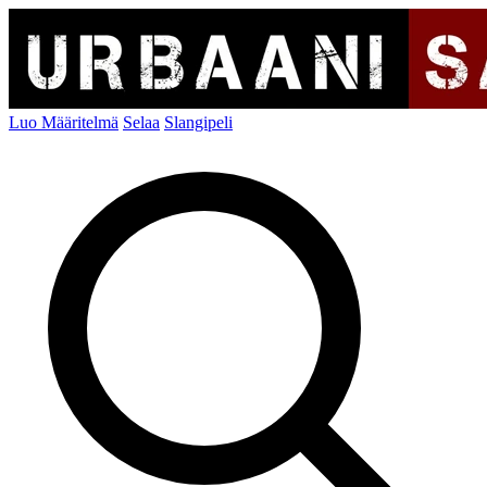
Luo Määritelmä
Selaa
Slangipeli