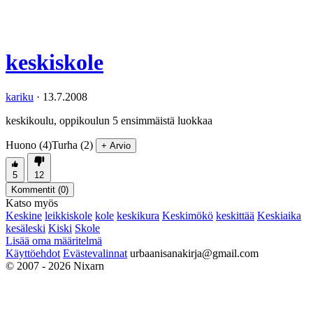
keskiskole
kariku
·
13.7.2008
keskikoulu, oppikoulun 5 ensimmäistä luokkaa
Huono (4)
Turha (2)
+ Arvio
5
12
Kommentit (
0
)
Katso myös
Keskine
leikkiskole
kole
keskikura
Keskimökö
keskittää
Keskiaika
kesäleski
Kiski
Skole
Lisää oma määritelmä
Käyttöehdot
Evästevalinnat
urbaanisanakirja@gmail.com
© 2007 - 2026 Nixarn