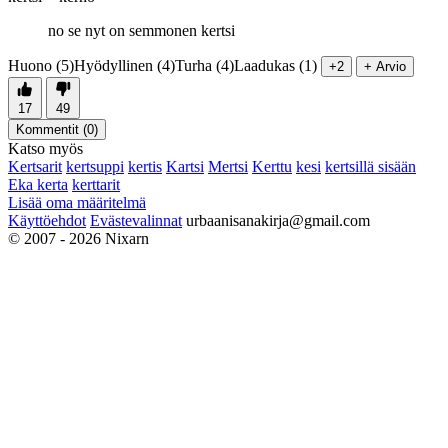
no se nyt on semmonen kertsi
Huono (5)
Hyödyllinen (4)
Turha (4)
Laadukas (1)
+2
+ Arvio
17
49
Kommentit (
0
)
Katso myös
Kertsarit
kertsuppi
kertis
Kartsi
Mertsi
Kerttu
kesi
kertsillä sisään
Eka kerta
kerttarit
Lisää oma määritelmä
Käyttöehdot
Evästevalinnat
urbaanisanakirja@gmail.com
© 2007 - 2026 Nixarn