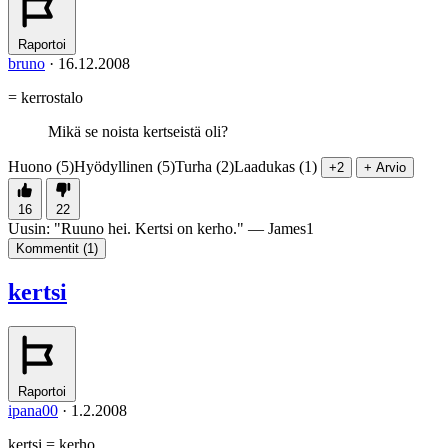
Raportoi
bruno
·
16.12.2008
= kerrostalo
Mikä se noista kertseistä oli?
Huono (5)
Hyödyllinen (5)
Turha (2)
Laadukas (1)
+2
+ Arvio
16
22
Uusin:
"
Ruuno hei. Kertsi on kerho.
" —
James1
Kommentit (
1
)
kertsi
Raportoi
ipana00
·
1.2.2008
kertsi = kerho