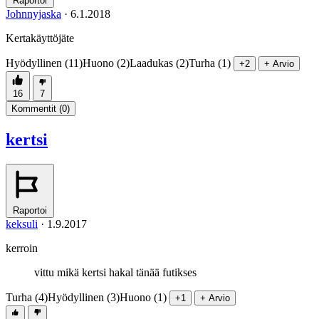
Raportoi
Johnnyjaska
·
6.1.2018
Kertakäyttöjäte
Hyödyllinen (11)
Huono (2)
Laadukas (2)
Turha (1)
+2
+ Arvio
16
7
Kommentit (
0
)
kertsi
Raportoi
keksuli
·
1.9.2017
kerroin
vittu mikä kertsi hakal tänää futikses
Turha (4)
Hyödyllinen (3)
Huono (1)
+1
+ Arvio