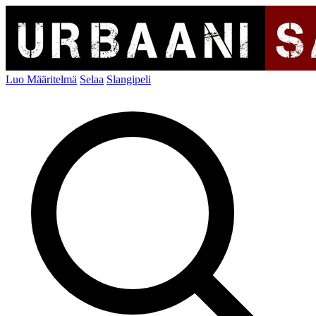
Luo Määritelmä
Selaa
Slangipeli