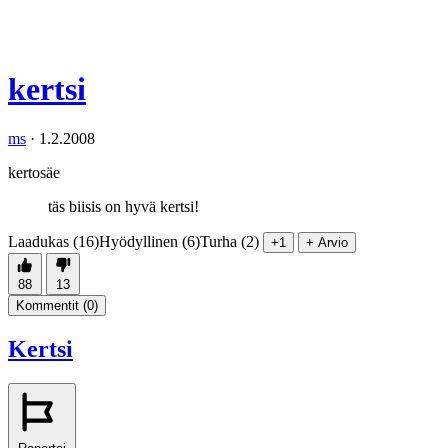
kertsi
ms
·
1.2.2008
kertosäe
täs biisis on hyvä kertsi!
Laadukas (16)
Hyödyllinen (6)
Turha (2)
+1
+ Arvio
88
13
Kommentit (
0
)
Kertsi