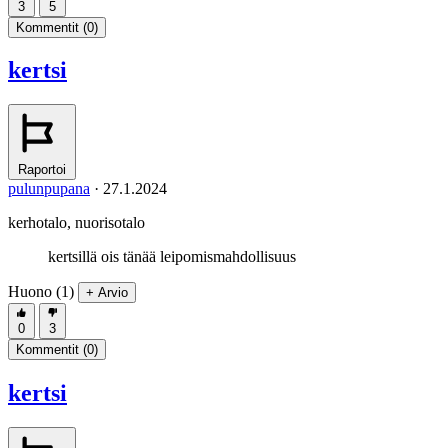
3
5
Kommentit (
0
)
kertsi
Raportoi
pulunpupana
·
27.1.2024
kerhotalo, nuorisotalo
kertsillä ois tänää leipomismahdollisuus
Huono (1)
+ Arvio
0
3
Kommentit (
0
)
kertsi