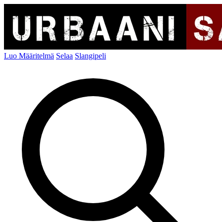
Luo Määritelmä
Selaa
Slangipeli