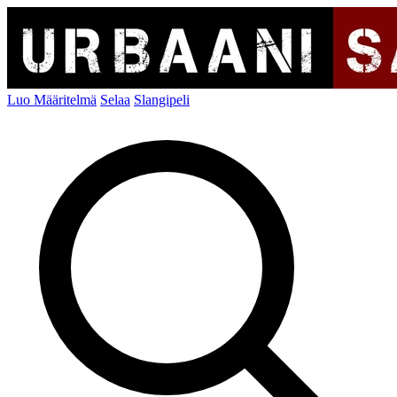
Luo Määritelmä
Selaa
Slangipeli