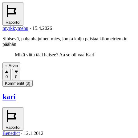
Raportoi
myrkkymehu
·
15.4.2026
Sihisevä, pahanhajuinen mies, jonka kalju paistaa kilometrienkin
päähän
Mikä vittu tääl haisee? Aa se oli vaa Kari
+ Arvio
0
0
Kommentit (
0
)
kari
Raportoi
Benedict
·
12.1.2012