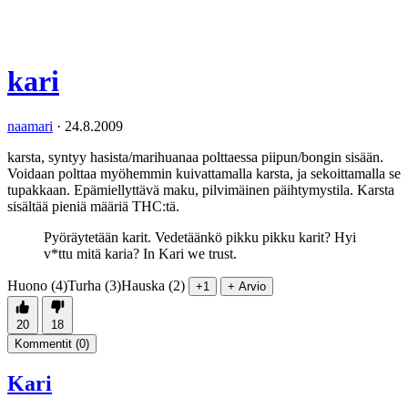
kari
naamari
·
24.8.2009
karsta, syntyy hasista/marihuanaa polttaessa piipun/bongin sisään.
Voidaan polttaa myöhemmin kuivattamalla karsta, ja sekoittamalla se
tupakkaan. Epämiellyttävä maku, pilvimäinen päihtymystila. Karsta
sisältää pieniä määriä THC:tä.
Pyöräytetään karit. Vedetäänkö pikku pikku karit? Hyi
v*ttu mitä karia? In Kari we trust.
Huono (4)
Turha (3)
Hauska (2)
+1
+ Arvio
20
18
Kommentit (
0
)
Kari