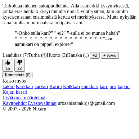
Tarkoittaa miehen sukupuolielintä. Alla esimerkki kysymyksestä,
jonka eräs henkilö kysyi minulta noin 5 vuotta sitten, kun kuulin
kyseisen sanan ensimmäistä kertaa eri merkityksessä. Mutta nykyään
sana kuullaan normaalissa arkipäivässäni.
"-Onko sulla kari?" "-ei?" "-sulla ei oo munaa hahah"
*_*_*_*_*_*_*_*_*_*_*_*_*_*_*_*_*_* "-sun
aamukari on pippeli explorer"
Laadukas (7)
Turha (4)
Huono (3)
Hauska (1)
+2
+ Arvio
15
22
Kommentit (
0
)
Katso myös
kakari
Karkkari
karvari
Karim
Kalkkari
kaukkari
kari jurri
kapari
Kajari
kasari
Lisää oma määritelmä
Käyttöehdot
Evästevalinnat
urbaanisanakirja@gmail.com
© 2007 - 2026 Nixarn