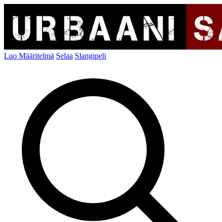
Luo Määritelmä
Selaa
Slangipeli