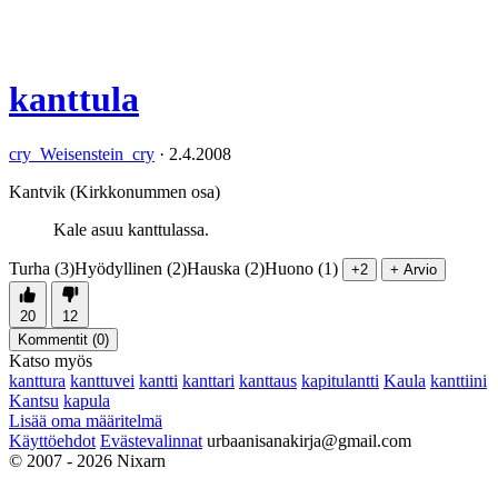
kanttula
cry_Weisenstein_cry
·
2.4.2008
Kantvik (Kirkkonummen osa)
Kale asuu kanttulassa.
Turha (3)
Hyödyllinen (2)
Hauska (2)
Huono (1)
+2
+ Arvio
20
12
Kommentit (
0
)
Katso myös
kanttura
kanttuvei
kantti
kanttari
kanttaus
kapitulantti
Kaula
kanttiini
Kantsu
kapula
Lisää oma määritelmä
Käyttöehdot
Evästevalinnat
urbaanisanakirja@gmail.com
© 2007 - 2026 Nixarn