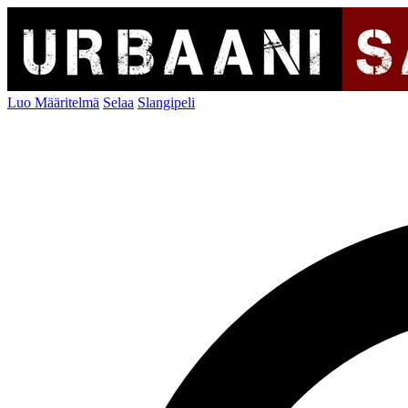
Luo Määritelmä
Selaa
Slangipeli