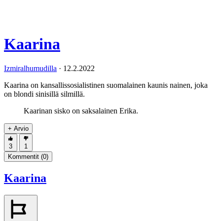
Kaarina
Izmiralhumudilla
·
12.2.2022
Kaarina on kansallissosialistinen suomalainen kaunis nainen, joka
on blondi sinisillä silmillä.
Kaarinan sisko on saksalainen Erika.
+ Arvio
3
1
Kommentit (
0
)
Kaarina