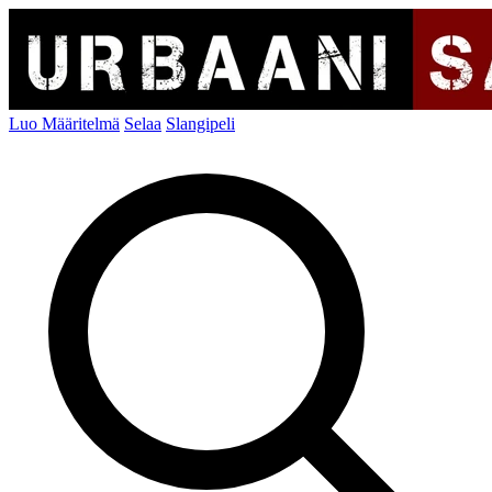
Luo Määritelmä
Selaa
Slangipeli