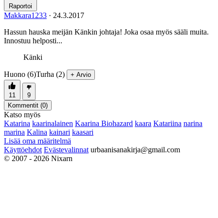
Raportoi
Makkara1233
·
24.3.2017
Hassun hauska meijän Känkin johtaja! Joka osaa myös sääli muita.
Innostuu helposti...
Känki
Huono (6)
Turha (2)
+ Arvio
11
9
Kommentit (
0
)
Katso myös
Katarina
kaarinalainen
Kaarina Biohazard
kaara
Katariina
narina
marina
Kalina
kainari
kaasari
Lisää oma määritelmä
Käyttöehdot
Evästevalinnat
urbaanisanakirja@gmail.com
© 2007 - 2026 Nixarn