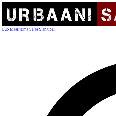
Luo Määritelmä
Selaa
Slangipeli