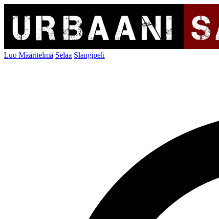
Luo Määritelmä
Selaa
Slangipeli