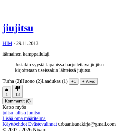
jiujitsu
HIM
·
29.11.2013
itämainen kamppailulaji
Jostakin syystä Japanissa harjoitettava jiujitsu
kirjoitetaan useissakin lähteissä jujutsu.
Turha (2)
Huono (2)
Laadukas (1)
+1
+ Arvio
1
13
Kommentit (
0
)
Katso myös
juitsu
jalitsu
junitsu
Lisää oma määritelmä
Käyttöehdot
Evästevalinnat
urbaanisanakirja@gmail.com
© 2007 - 2026 Nixarn