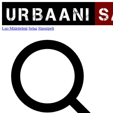
Luo Määritelmä
Selaa
Slangipeli