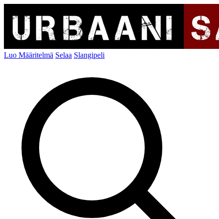
Luo Määritelmä
Selaa
Slangipeli