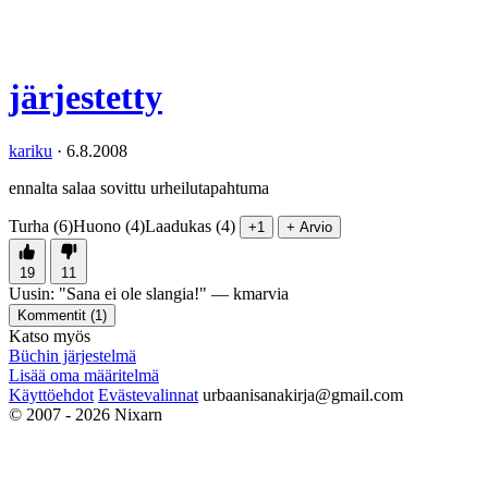
järjestetty
kariku
·
6.8.2008
ennalta salaa sovittu urheilutapahtuma
Turha (6)
Huono (4)
Laadukas (4)
+1
+ Arvio
19
11
Uusin:
"
Sana ei ole slangia!
" —
kmarvia
Kommentit (
1
)
Katso myös
Büchin järjestelmä
Lisää oma määritelmä
Käyttöehdot
Evästevalinnat
urbaanisanakirja@gmail.com
© 2007 - 2026 Nixarn