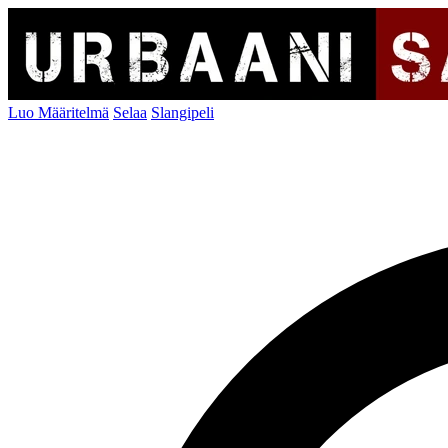
Luo Määritelmä
Selaa
Slangipeli