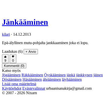
Jänkääminen
kilari
·
14.12.2013
Epä-älyllinen mutu-pohjalta jankkaaminen joka ei lopu.
Laadukas (6)
+ Arvio
9
0
Kommentit (
0
)
Katso myös
Jögääminen
Räkkääminen
Öyskääminen
jänkä
jänkkynen
jäinen
Dösääminen
Häsääminen
ährääminen
läyhääminen
Lisää oma määritelmä
Käyttöehdot
Evästevalinnat
urbaanisanakirja@gmail.com
© 2007 - 2026 Nixarn