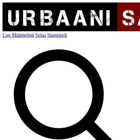
Luo Määritelmä
Selaa
Slangipeli