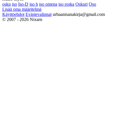
osku
iso
Iso-D
iso h
iso omena
iso roska
Oskuri
Oso
Lisää oma määritelmä
Käyttöehdot
Evästevalinnat
urbaanisanakirja@gmail.com
© 2007 - 2026 Nixarn