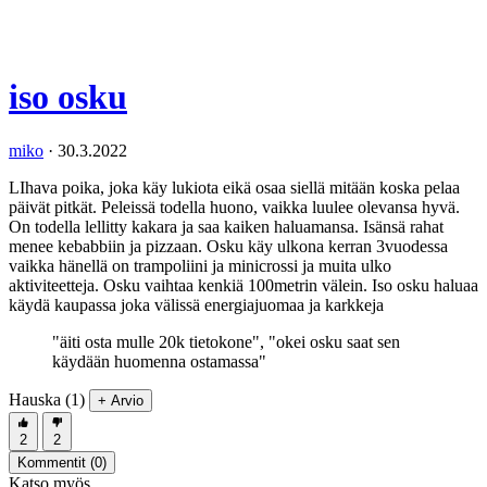
iso osku
miko
·
30.3.2022
LIhava poika, joka käy lukiota eikä osaa siellä mitään koska pelaa
päivät pitkät. Peleissä todella huono, vaikka luulee olevansa hyvä.
On todella lellitty kakara ja saa kaiken haluamansa. Isänsä rahat
menee kebabbiin ja pizzaan. Osku käy ulkona kerran 3vuodessa
vaikka hänellä on trampoliini ja minicrossi ja muita ulko
aktiviteetteja. Osku vaihtaa kenkiä 100metrin välein. Iso osku haluaa
käydä kaupassa joka välissä energiajuomaa ja karkkeja
"äiti osta mulle 20k tietokone", "okei osku saat sen
käydään huomenna ostamassa"
Hauska (1)
+ Arvio
2
2
Kommentit (
0
)
Katso myös