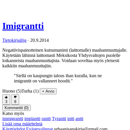
Imigrantti
Tietokirjailija
·
20.9.2014
Negatiivispainotteinen kutsumanimi (laittomalle) maahanmuuttajalle.
Käytetään lähinnä laittomasti Meksikosta Yhdysvaltojen puolelle
loikanneista maahanmuuttajista. Voidaan soveltaa myös yleisesti
kaikkiin maahanmuuttajiin.
"Siellä on kaupungin talous ihan kuralla, kun ne
imigrantit on vallanneet hoodit."
Huono (5)
Turha (1)
+ Arvio
3
8
Kommentit (
0
)
Katso myös
immigrantti
implantti
rantti
Tyrantti
intti
antti
Lisää oma määritelmä
Käyttöehdot
Evästevalinnat
urbaanisanakirja@gmail.com