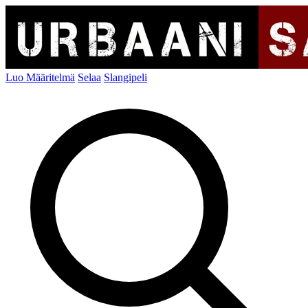
Luo Määritelmä
Selaa
Slangipeli