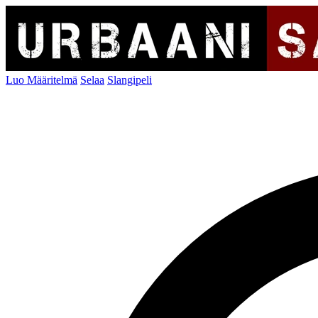
Luo Määritelmä
Selaa
Slangipeli