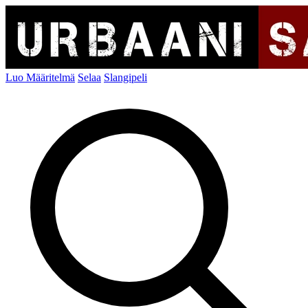
Luo Määritelmä
Selaa
Slangipeli