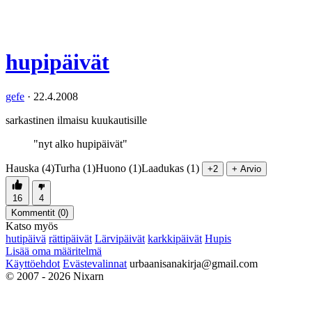
hupipäivät
gefe
·
22.4.2008
sarkastinen ilmaisu kuukautisille
"nyt alko hupipäivät"
Hauska (4)
Turha (1)
Huono (1)
Laadukas (1)
+2
+ Arvio
16
4
Kommentit (
0
)
Katso myös
hutipäivä
rättipäivät
Lärvipäivät
karkkipäivät
Hupis
Lisää oma määritelmä
Käyttöehdot
Evästevalinnat
urbaanisanakirja@gmail.com
© 2007 - 2026 Nixarn