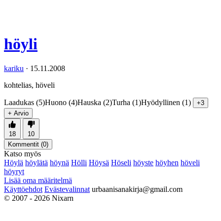
höyli
kariku
·
15.11.2008
kohtelias, höveli
Laadukas (5)
Huono (4)
Hauska (2)
Turha (1)
Hyödyllinen (1)
+3
+ Arvio
18
10
Kommentit (
0
)
Katso myös
Höylä
höylätä
höynä
Hölli
Höysä
Höseli
höyste
höyhen
höveli
höyryt
Lisää oma määritelmä
Käyttöehdot
Evästevalinnat
urbaanisanakirja@gmail.com
© 2007 - 2026 Nixarn