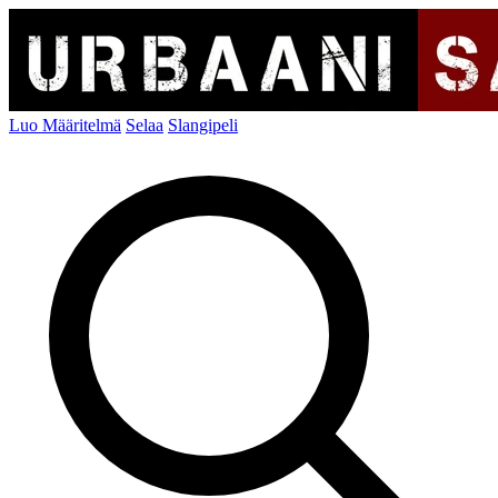
Luo Määritelmä
Selaa
Slangipeli