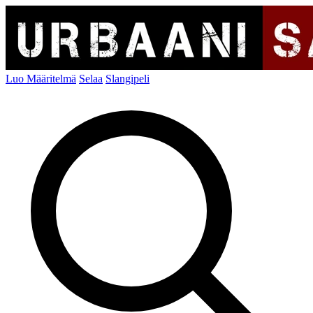
Luo Määritelmä
Selaa
Slangipeli