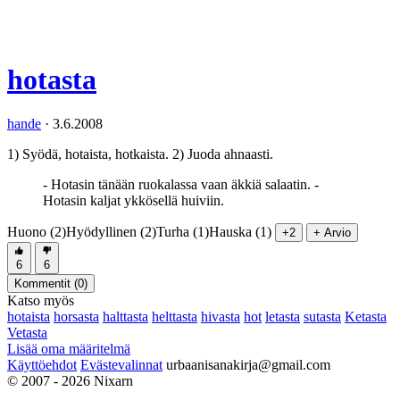
hotasta
hande
·
3.6.2008
1) Syödä, hotaista, hotkaista. 2) Juoda ahnaasti.
- Hotasin tänään ruokalassa vaan äkkiä salaatin. -
Hotasin kaljat ykkösellä huiviin.
Huono (2)
Hyödyllinen (2)
Turha (1)
Hauska (1)
+2
+ Arvio
6
6
Kommentit (
0
)
Katso myös
hotaista
horsasta
halttasta
helttasta
hivasta
hot
letasta
sutasta
Ketasta
Vetasta
Lisää oma määritelmä
Käyttöehdot
Evästevalinnat
urbaanisanakirja@gmail.com
© 2007 - 2026 Nixarn