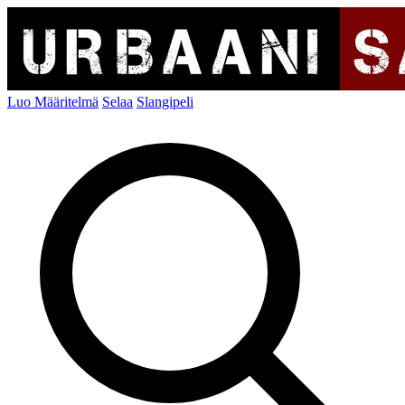
Luo Määritelmä
Selaa
Slangipeli