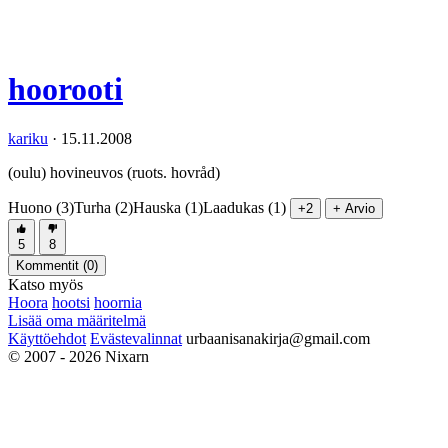
hoorooti
kariku
·
15.11.2008
(oulu) hovineuvos (ruots. hovråd)
Huono (3)
Turha (2)
Hauska (1)
Laadukas (1)
+2
+ Arvio
5
8
Kommentit (
0
)
Katso myös
Hoora
hootsi
hoornia
Lisää oma määritelmä
Käyttöehdot
Evästevalinnat
urbaanisanakirja@gmail.com
© 2007 - 2026 Nixarn