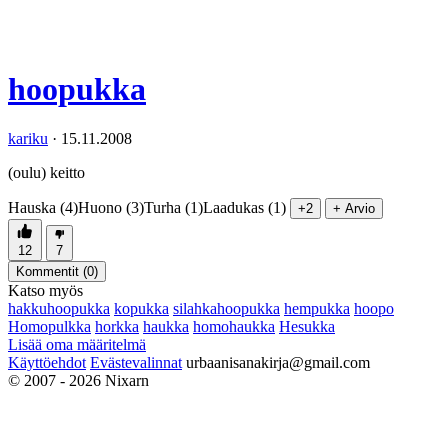
hoopukka
kariku
·
15.11.2008
(oulu) keitto
Hauska (4)
Huono (3)
Turha (1)
Laadukas (1)
+2
+ Arvio
12
7
Kommentit (
0
)
Katso myös
hakkuhoopukka
kopukka
silahkahoopukka
hempukka
hoopo
Homopulkka
horkka
haukka
homohaukka
Hesukka
Lisää oma määritelmä
Käyttöehdot
Evästevalinnat
urbaanisanakirja@gmail.com
© 2007 - 2026 Nixarn