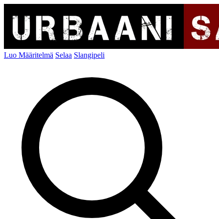
Luo Määritelmä
Selaa
Slangipeli