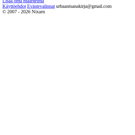
Lisää oma määritelmä
Käyttöehdot
Evästevalinnat
urbaanisanakirja@gmail.com
© 2007 - 2026 Nixarn