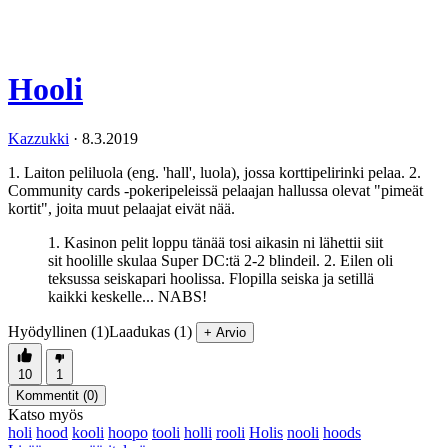
Hooli
Kazzukki
·
8.3.2019
1. Laiton peliluola (eng. 'hall', luola), jossa korttipelirinki pelaa. 2.
Community cards -pokeripeleissä pelaajan hallussa olevat "pimeät
kortit", joita muut pelaajat eivät nää.
1. Kasinon pelit loppu tänää tosi aikasin ni lähettii siit
sit hoolille skulaa Super DC:tä 2-2 blindeil. 2. Eilen oli
teksussa seiskapari hoolissa. Flopilla seiska ja setillä
kaikki keskelle... NABS!
Hyödyllinen (1)
Laadukas (1)
+ Arvio
10
1
Kommentit (
0
)
Katso myös
holi
hood
kooli
hoopo
tooli
holli
rooli
Holis
nooli
hoods