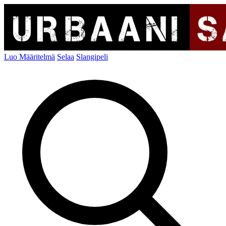
Luo Määritelmä
Selaa
Slangipeli