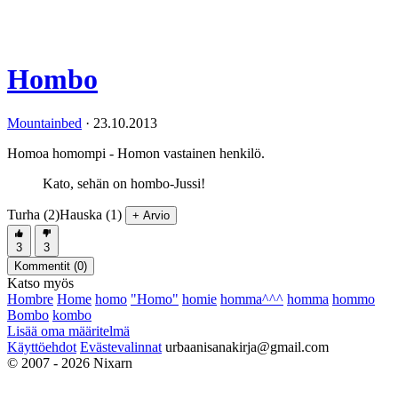
Hombo
Mountainbed
·
23.10.2013
Homoa homompi - Homon vastainen henkilö.
Kato, sehän on hombo-Jussi!
Turha (2)
Hauska (1)
+ Arvio
3
3
Kommentit (
0
)
Katso myös
Hombre
Home
homo
"Homo"
homie
homma^^^
homma
hommo
Bombo
kombo
Lisää oma määritelmä
Käyttöehdot
Evästevalinnat
urbaanisanakirja@gmail.com
© 2007 - 2026 Nixarn