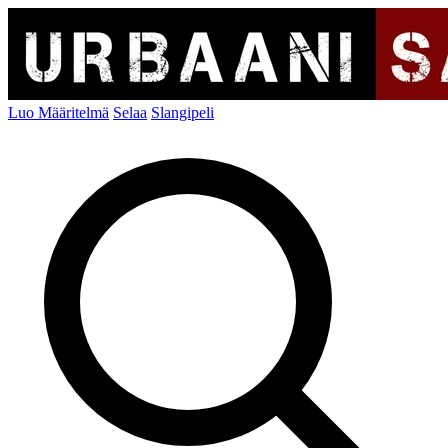
Luo Määritelmä
Selaa
Slangipeli