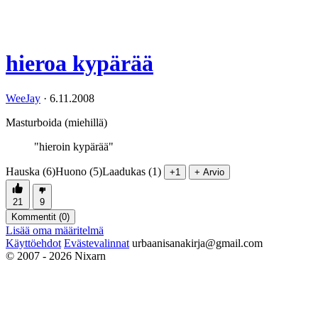
hieroa kypärää
WeeJay
·
6.11.2008
Masturboida (miehillä)
"hieroin kypärää"
Hauska (6)
Huono (5)
Laadukas (1)
+1
+ Arvio
21
9
Kommentit (
0
)
Lisää oma määritelmä
Käyttöehdot
Evästevalinnat
urbaanisanakirja@gmail.com
© 2007 - 2026 Nixarn