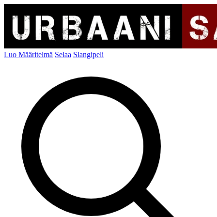
Luo Määritelmä
Selaa
Slangipeli