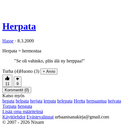
Herpata
Hasse
·
8.3.2009
Herpata = hermostua
"Se oli vahinko, pliis älä ny herppaa!"
Turha (4)
Huono (3)
+ Arvio
11
9
Kommentit (
0
)
Katso myös
hepata
helpata
herjata
lerpata
helepata
Hertta
herpaantua
heivata
Torpata
hengata
Lisää oma määritelmä
Käyttöehdot
Evästevalinnat
urbaanisanakirja@gmail.com
© 2007 - 2026 Nixarn