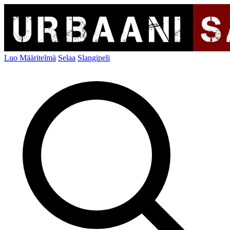
Luo Määritelmä
Selaa
Slangipeli