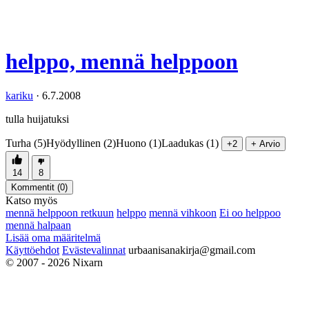
helppo, mennä helppoon
kariku
·
6.7.2008
tulla huijatuksi
Turha (5)
Hyödyllinen (2)
Huono (1)
Laadukas (1)
+2
+ Arvio
14
8
Kommentit (
0
)
Katso myös
mennä helppoon retkuun
helppo
mennä vihkoon
Ei oo helppoo
mennä halpaan
Lisää oma määritelmä
Käyttöehdot
Evästevalinnat
urbaanisanakirja@gmail.com
© 2007 - 2026 Nixarn