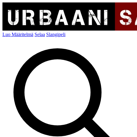
Luo Määritelmä
Selaa
Slangipeli