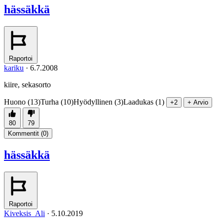
hässäkkä
Raportoi
kariku
·
6.7.2008
kiire, sekasorto
Huono (13)
Turha (10)
Hyödyllinen (3)
Laadukas (1)
+2
+ Arvio
80
79
Kommentit (
0
)
hässäkkä
Raportoi
Kiveksis_Ali
·
5.10.2019