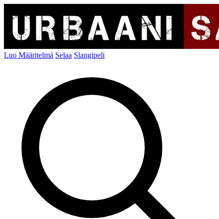
Luo Määritelmä
Selaa
Slangipeli