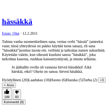
hässäkkä
Ensio_Olut
·
12.2.2011
Tuhma vanha suomenkielinen sana, vertaa verbi "hässiä" (anteeksi
vaan; tässä yhteydessä on pakko käyttää tuota sanaa), eli sana
"hässäkkä"juontuu tuosta em. verbistä ja tarkoitaa naisen sukuelintä.
Käytetään väärin, kun oikeasti kuuluisi sanoa "häsäkkä", joka
tarkoittaa kaaosta, ruuhkaa kansanryntäystä, ja muuta sellaista.
Jo jäähallin ovella oli vastassa hirveä hässäkkä! Aikä
härskiä, eikö? Okein on sanoa: hirveä häsäkkä.
Hyödyllinen (20)
Laadukas (18)
Huono (6)
Hauska (5)
Turha (2)
+3
+ Arvio
199
83
Kommentit (
0
)