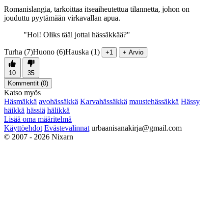
Romanislangia, tarkoittaa itseaiheutettua tilannetta, johon on
jouduttu pyytämään virkavallan apua.
"Hoi! Oliks tääl jottai hässäkkää?"
Turha (7)
Huono (6)
Hauska (1)
+1
+ Arvio
10
35
Kommentit (
0
)
Katso myös
Häsmäkkä
avohässäkkä
Karvahässäkkä
maustehässäkkä
Hässy
häikkä
hässiä
hälikkä
Lisää oma määritelmä
Käyttöehdot
Evästevalinnat
urbaanisanakirja@gmail.com
© 2007 - 2026 Nixarn