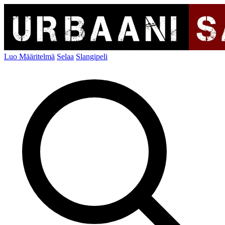
Luo Määritelmä
Selaa
Slangipeli