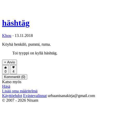
häshtäg
Khou
·
13.11.2018
Köyhä henkilö, pummi, ruma.
Toi tyyppi on kyllä häshtäg.
+ Arvio
0
4
Kommentit (
0
)
Katso myös
Häsä
Lisää oma määritelmä
Käyttöehdot
Evästevalinnat
urbaanisanakirja@gmail.com
© 2007 - 2026 Nixarn