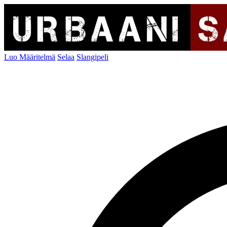
Luo Määritelmä
Selaa
Slangipeli