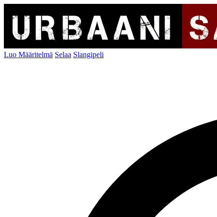
Luo Määritelmä
Selaa
Slangipeli