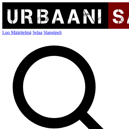
Luo Määritelmä
Selaa
Slangipeli