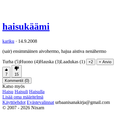
haisukäämi
kariku
·
14.9.2008
(sair) ensimmäinen aivohermo, hajua aistiva nenähermo
Turha (5)
Huono (4)
Hauska (3)
Laadukas (1)
+2
+ Arvio
7
15
Kommentit (
0
)
Katso myös
Haisu
Haisuli
Haisulla
Lisää oma määritelmä
Käyttöehdot
Evästevalinnat
urbaanisanakirja@gmail.com
© 2007 - 2026 Nixarn