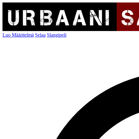
Luo Määritelmä
Selaa
Slangipeli