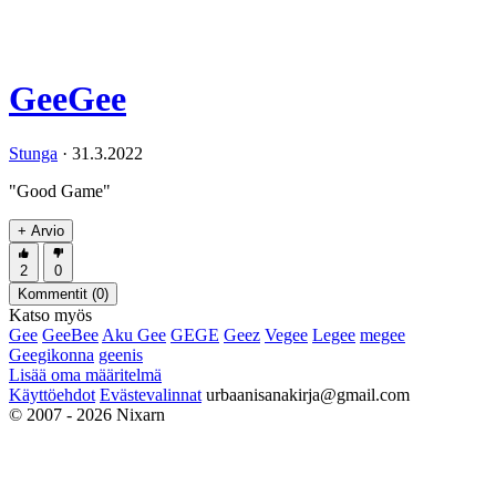
GeeGee
Stunga
·
31.3.2022
"Good Game"
+ Arvio
2
0
Kommentit (
0
)
Katso myös
Gee
GeeBee
Aku Gee
GEGE
Geez
Vegee
Legee
megee
Geegikonna
geenis
Lisää oma määritelmä
Käyttöehdot
Evästevalinnat
urbaanisanakirja@gmail.com
© 2007 - 2026 Nixarn