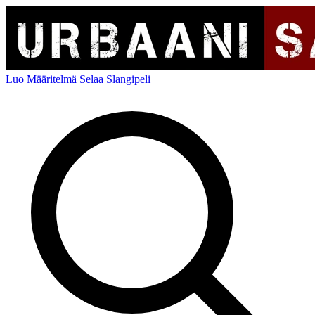
Luo Määritelmä
Selaa
Slangipeli