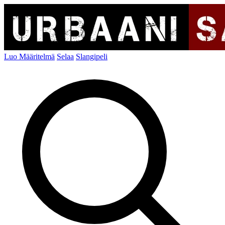
Luo Määritelmä
Selaa
Slangipeli