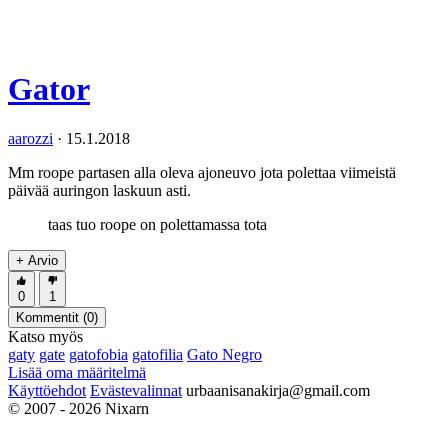
Gator
aarozzi
·
15.1.2018
Mm roope partasen alla oleva ajoneuvo jota polettaa viimeistä
päivää auringon laskuun asti.
taas tuo roope on polettamassa tota
+ Arvio
0
1
Kommentit (
0
)
Katso myös
gaty
gate
gatofobia
gatofilia
Gato Negro
Lisää oma määritelmä
Käyttöehdot
Evästevalinnat
urbaanisanakirja@gmail.com
© 2007 - 2026 Nixarn