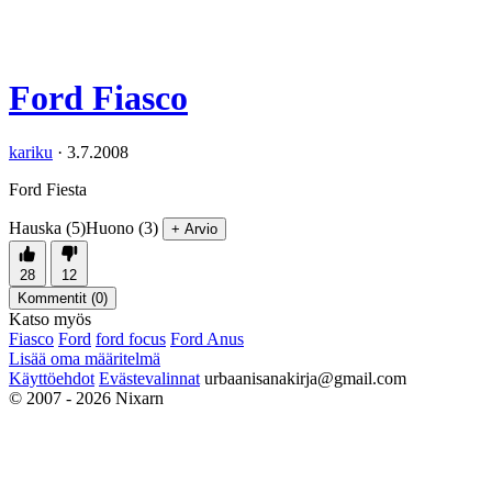
Ford Fiasco
kariku
·
3.7.2008
Ford Fiesta
Hauska (5)
Huono (3)
+ Arvio
28
12
Kommentit (
0
)
Katso myös
Fiasco
Ford
ford focus
Ford Anus
Lisää oma määritelmä
Käyttöehdot
Evästevalinnat
urbaanisanakirja@gmail.com
© 2007 - 2026 Nixarn