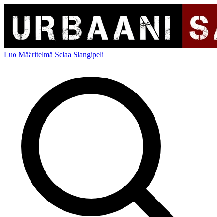
Luo Määritelmä
Selaa
Slangipeli