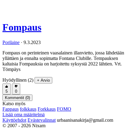
Fompaus
Porilaine
·
9.3.2023
Fompaus on perinteinen vaasalainen illanvietto, jossa lähdetään
yllättäen ja ennalta sopimatta Fontana Clubille. Tempauksen
kaltaisia Fompauksia on harjoitettu syksystä 2022 lähtien. Vrt.
Tömpäys
Hyödyllinen (2)
+ Arvio
5
0
Kommentit (
0
)
Katso myös
Fappaus
folkkaus
Forkkaus
FOMO
Lisää oma määritelmä
Käyttöehdot
Evästevalinnat
urbaanisanakirja@gmail.com
© 2007 - 2026 Nixarn