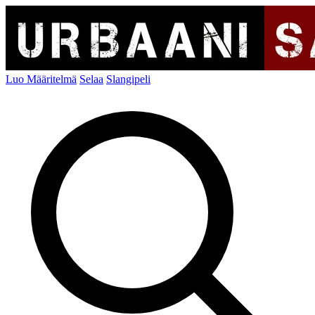
Luo Määritelmä
Selaa
Slangipeli