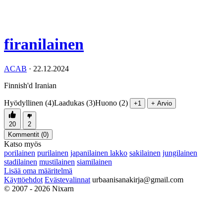
firanilainen
ACAB
·
22.12.2024
Finnish'd Iranian
Hyödyllinen (4)
Laadukas (3)
Huono (2)
+1
+ Arvio
20
2
Kommentit (
0
)
Katso myös
porilainen
purilainen
japanilainen lakko
sakilainen
jungilainen
stadilainen
mustilainen
siamilainen
Lisää oma määritelmä
Käyttöehdot
Evästevalinnat
urbaanisanakirja@gmail.com
© 2007 - 2026 Nixarn