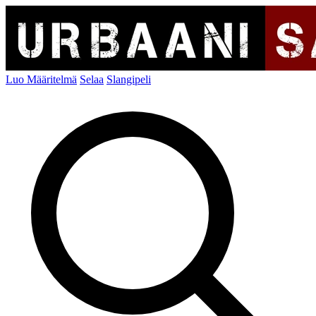
Luo Määritelmä
Selaa
Slangipeli