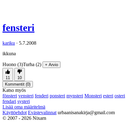
fensteri
kariku
·
5.7.2008
ikkuna
Huono (3)
Turha (2)
+ Arvio
11
10
Kommentit (
0
)
Katso myös
fönsteri
vensteri
fenderi
ponsteri
mynsteri
Monsteri
esteri
osteri
fendari
systeri
Lisää oma määritelmä
Käyttöehdot
Evästevalinnat
urbaanisanakirja@gmail.com
© 2007 - 2026 Nixarn