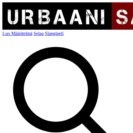
Luo Määritelmä
Selaa
Slangipeli