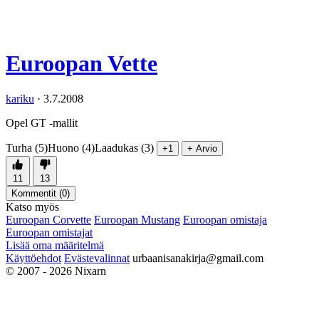
Euroopan Vette
kariku
·
3.7.2008
Opel GT -mallit
Turha (5)
Huono (4)
Laadukas (3)
+1
+ Arvio
11
13
Kommentit (
0
)
Katso myös
Euroopan Corvette
Euroopan Mustang
Euroopan omistaja
Euroopan omistajat
Lisää oma määritelmä
Käyttöehdot
Evästevalinnat
urbaanisanakirja@gmail.com
© 2007 - 2026 Nixarn