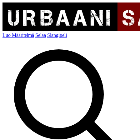
Luo Määritelmä
Selaa
Slangipeli