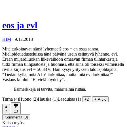
eos ja evl
HIM
·
9.12.2013
Mitä tarkoittavat nämä lyhenteet? eos = en osaa sanoa.
Mielipidetiedusteluissa tänä päivänä usein esiintyvä lyhenne. evl.
Erään miljardiluokan liikevaihdon omaavan firman tilintarkastaja
tutki firman tilinpäätöstä ja huomasi, että siinä oli toiseksi viimeisellä
rivillä kirjaus evl = 56,33 €. Hän kysyi yrityksen talousjohtajalta:
"Tiedän kyllä, mitä ALV tarkoittaa, mutta mitä evl tarkoittaa?"
Vastaus kuului: "Ei vielä löydetty".
Esimerkkejä ei tarvita, määritelmä riittää.
Turha (4)
Huono (2)
Hauska (1)
Laadukas (1)
+2
+ Arvio
7
13
Kommentit (
0
)
Katso myös