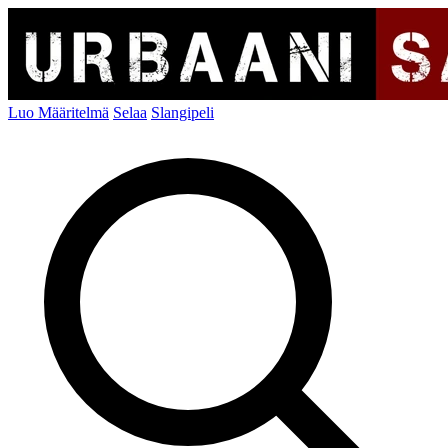
Luo Määritelmä
Selaa
Slangipeli