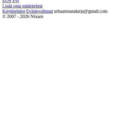
EOS
Evl
Lisää oma määritelmä
Käyttöehdot
Evästevalinnat
urbaanisanakirja@gmail.com
© 2007 - 2026 Nixarn