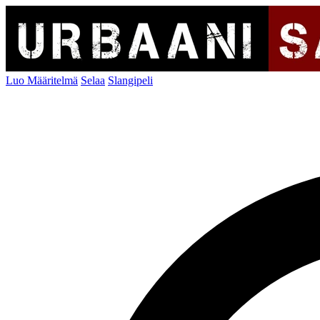
Luo Määritelmä
Selaa
Slangipeli