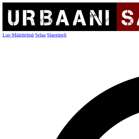
Luo Määritelmä
Selaa
Slangipeli