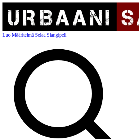
Luo Määritelmä
Selaa
Slangipeli