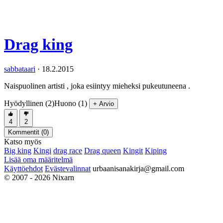
Drag king
sabbataari
·
18.2.2015
Naispuolinen artisti , joka esiintyy mieheksi pukeutuneena .
Hyödyllinen (2)
Huono (1)
+ Arvio
4
2
Kommentit (
0
)
Katso myös
Big king
Kingi
drag race
Drag queen
Kingit
Kiping
Lisää oma määritelmä
Käyttöehdot
Evästevalinnat
urbaanisanakirja@gmail.com
© 2007 - 2026 Nixarn