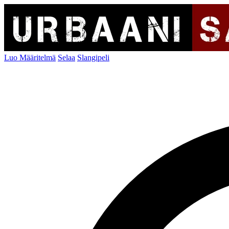
Luo Määritelmä
Selaa
Slangipeli