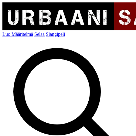
Luo Määritelmä
Selaa
Slangipeli