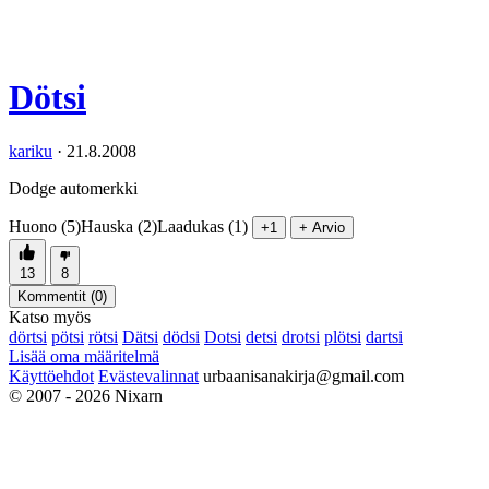
Dötsi
kariku
·
21.8.2008
Dodge automerkki
Huono (5)
Hauska (2)
Laadukas (1)
+1
+ Arvio
13
8
Kommentit (
0
)
Katso myös
dörtsi
pötsi
rötsi
Dätsi
dödsi
Dotsi
detsi
drotsi
plötsi
dartsi
Lisää oma määritelmä
Käyttöehdot
Evästevalinnat
urbaanisanakirja@gmail.com
© 2007 - 2026 Nixarn