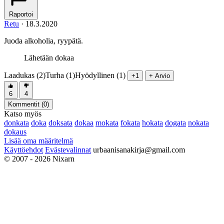
Raportoi
Retu
·
18.3.2020
Juoda alkoholia, ryypätä.
Lähetään dokaa
Laadukas (2)
Turha (1)
Hyödyllinen (1)
+1
+ Arvio
6
4
Kommentit (
0
)
Katso myös
donkata
doka
doksata
dokaa
mokata
fokata
hokata
dogata
nokata
dokaus
Lisää oma määritelmä
Käyttöehdot
Evästevalinnat
urbaanisanakirja@gmail.com
© 2007 - 2026 Nixarn