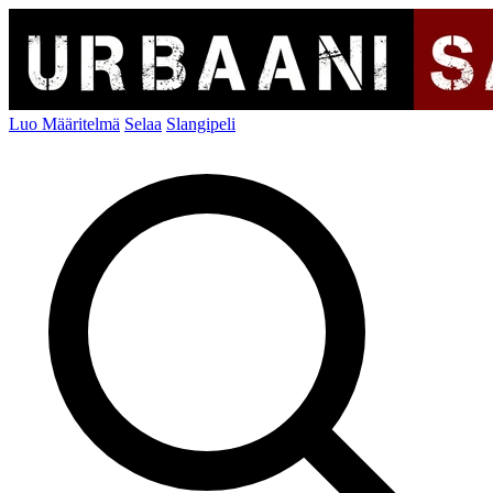
Luo Määritelmä
Selaa
Slangipeli