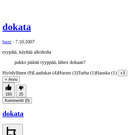
dokata
buzz
·
7.10.2007
ryypätä, käyttää alkoholia
pakko päästä ryyppää, lähex dokaan?
Hyödyllinen (9)
Laadukas (4)
Huono (3)
Turha (1)
Hauska (1)
+3
+ Arvio
193
25
Kommentit (
0
)
dokata