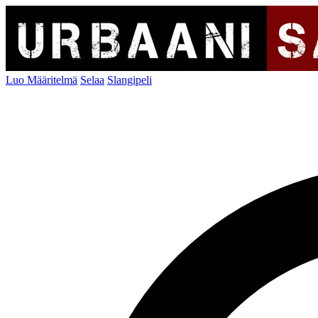
Luo Määritelmä
Selaa
Slangipeli