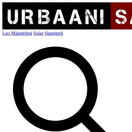
Luo Määritelmä
Selaa
Slangipeli