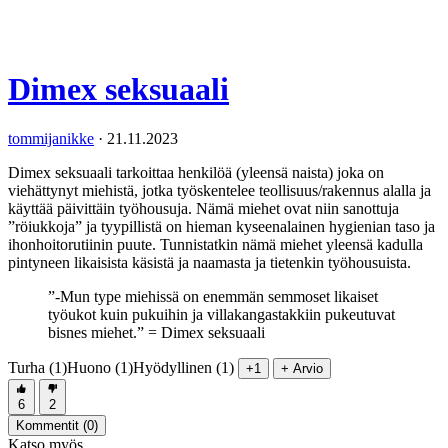
Dimex seksuaali
tommijanikke
·
21.11.2023
Dimex seksuaali tarkoittaa henkilöä (yleensä naista) joka on
viehättynyt miehistä, jotka työskentelee teollisuus/rakennus alalla ja
käyttää päivittäin työhousuja. Nämä miehet ovat niin sanottuja
”röiukkoja” ja tyypillistä on hieman kyseenalainen hygienian taso ja
ihonhoitorutiinin puute. Tunnistatkin nämä miehet yleensä kadulla
pintyneen likaisista käsistä ja naamasta ja tietenkin työhousuista.
”-Mun type miehissä on enemmän semmoset likaiset
työukot kuin pukuihin ja villakangastakkiin pukeutuvat
bisnes miehet.” = Dimex seksuaali
Turha (1)
Huono (1)
Hyödyllinen (1)
+1
+ Arvio
6
2
Kommentit (
0
)
Katso myös