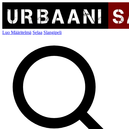
Luo Määritelmä
Selaa
Slangipeli