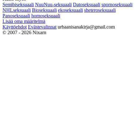
Semibiseksuaali
NuuNuu-seksuaali
Datoseksuaali
spornoseksuaali
NHLseksuaali
Bioseksuaali
ekoseksuaali
sheteroseksuaali
Panoseksuaali
homoseksuaali
Lisää oma määritelmä
Käyttöehdot
Evästevalinnat
urbaanisanakirja@gmail.com
© 2007 - 2026 Nixarn